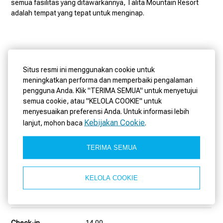
semua fasilitas yang ditawarkannya, Talita Mountain Resort
adalah tempat yang tepat untuk menginap.
Situs resmi ini menggunakan cookie untuk
Akomodasi
meningkatkan performa dan memperbaiki pengalaman
pengguna Anda. Klik "TERIMA SEMUA" untuk menyetujui
semua cookie, atau "KELOLA COOKIE" untuk
Untuk memastikan pengalaman yang nyaman dan berkesan bagi
menyesuaikan preferensi Anda. Untuk informasi lebih
semua tamu kami, kami dengan hormat meminta Anda untuk
Kebijakan Cookie
lanjut, mohon baca
.
meninjau dan mengikuti ketentuan masa inap berikut. Pedoman
ini dirancang untuk mendukung suasana damai, merayakan
TERIMA SEMUA
momen romantis, dan memberikan pengalaman yang
menyenangkan bagi keluarga dan pelancong solo. Dengan
menginap bersama kami, Anda setuju untuk merangkul
KELOLA COOKIE
relaksasi, menghormati orang lain, dan semangat keramahan
yang menjadi ciri khas Talita Mountain Resort.